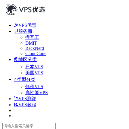
🎉VPS优惠
🛒服务商
搬瓦工
DMIT
RackNerd
CloudCone
🌏地区分类
日本VPS
美国VPS
⭐类型分类
低价VPS
高性能VPS
🚀VPS测评
📝VPS教程