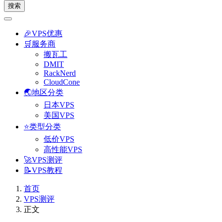
搜索
🎉VPS优惠
🛒服务商
搬瓦工
DMIT
RackNerd
CloudCone
🌏地区分类
日本VPS
美国VPS
⭐类型分类
低价VPS
高性能VPS
🚀VPS测评
📝VPS教程
首页
VPS测评
正文