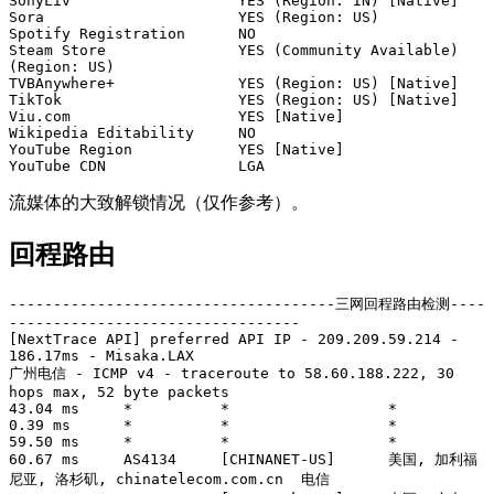
SonyLiv                   YES (Region: IN) [Native]

Sora                      YES (Region: US)

Spotify Registration      NO

Steam Store               YES (Community Available) 
(Region: US)

TVBAnywhere+              YES (Region: US) [Native]

TikTok                    YES (Region: US) [Native]

Viu.com                   YES [Native]

Wikipedia Editability     NO

YouTube Region            YES [Native]

YouTube CDN               LGA
流媒体的大致解锁情况（仅作参考）。
回程路由
-------------------------------------三网回程路由检测----
---------------------------------

[NextTrace API] preferred API IP - 209.209.59.214 - 
186.17ms - Misaka.LAX

广州电信 - ICMP v4 - traceroute to 58.60.188.222, 30 
hops max, 52 byte packets

43.04 ms     *          *                  *

0.39 ms      *          *                  *

59.50 ms     *          *                  *

60.67 ms     AS4134     [CHINANET-US]      美国, 加利福
尼亚, 洛杉矶, chinatelecom.com.cn  电信
