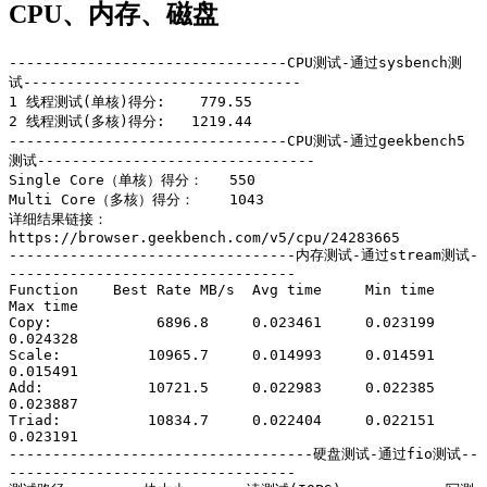
CPU、内存、磁盘
--------------------------------CPU测试-通过sysbench测
试--------------------------------

1 线程测试(单核)得分:    779.55

2 线程测试(多核)得分:   1219.44

--------------------------------CPU测试-通过geekbench5
测试--------------------------------

Single Core（单核）得分：   550

Multi Core（多核）得分：    1043

详细结果链接：
https://browser.geekbench.com/v5/cpu/24283665

---------------------------------内存测试-通过stream测试-
---------------------------------

Function    Best Rate MB/s  Avg time     Min time     
Max time

Copy:            6896.8     0.023461     0.023199     
0.024328

Scale:          10965.7     0.014993     0.014591     
0.015491

Add:            10721.5     0.022983     0.022385     
0.023887

Triad:          10834.7     0.022404     0.022151     
0.023191

-----------------------------------硬盘测试-通过fio测试--
---------------------------------
