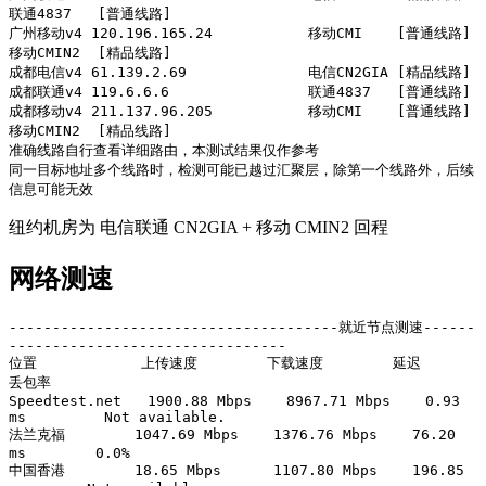
联通4837   [普通线路] 

广州移动v4 120.196.165.24           移动CMI    [普通线路] 
移动CMIN2  [精品线路] 

成都电信v4 61.139.2.69              电信CN2GIA [精品线路] 

成都联通v4 119.6.6.6                联通4837   [普通线路] 

成都移动v4 211.137.96.205           移动CMI    [普通线路] 
移动CMIN2  [精品线路] 

准确线路自行查看详细路由，本测试结果仅作参考

同一目标地址多个线路时，检测可能已越过汇聚层，除第一个线路外，后续
信息可能无效
纽约机房为 电信联通 CN2GIA + 移动 CMIN2 回程
网络测速
--------------------------------------就近节点测速------
--------------------------------

位置            上传速度        下载速度        延迟            
丢包率          

Speedtest.net   1900.88 Mbps    8967.71 Mbps    0.93 
ms         Not available.  

法兰克福        1047.69 Mbps    1376.76 Mbps    76.20 
ms        0.0%            

中国香港        18.65 Mbps      1107.80 Mbps    196.85 