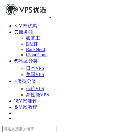
🎉VPS优惠
🛒服务商
搬瓦工
DMIT
RackNerd
CloudCone
🌏地区分类
日本VPS
美国VPS
⭐类型分类
低价VPS
高性能VPS
🚀VPS测评
📝VPS教程