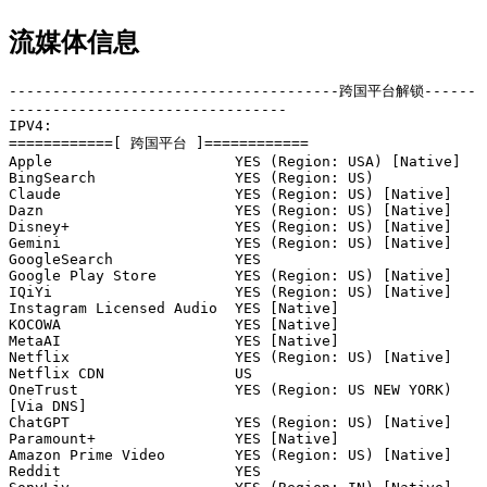
流媒体信息
--------------------------------------跨国平台解锁------
--------------------------------

IPV4:

============[ 跨国平台 ]============

Apple                     YES (Region: USA) [Native]

BingSearch                YES (Region: US)

Claude                    YES (Region: US) [Native]

Dazn                      YES (Region: US) [Native]

Disney+                   YES (Region: US) [Native]

Gemini                    YES (Region: US) [Native]

GoogleSearch              YES

Google Play Store         YES (Region: US) [Native]

IQiYi                     YES (Region: US) [Native]

Instagram Licensed Audio  YES [Native]

KOCOWA                    YES [Native]

MetaAI                    YES [Native]

Netflix                   YES (Region: US) [Native]

Netflix CDN               US

OneTrust                  YES (Region: US NEW YORK) 
[Via DNS]

ChatGPT                   YES (Region: US) [Native]

Paramount+                YES [Native]

Amazon Prime Video        YES (Region: US) [Native]

Reddit                    YES
