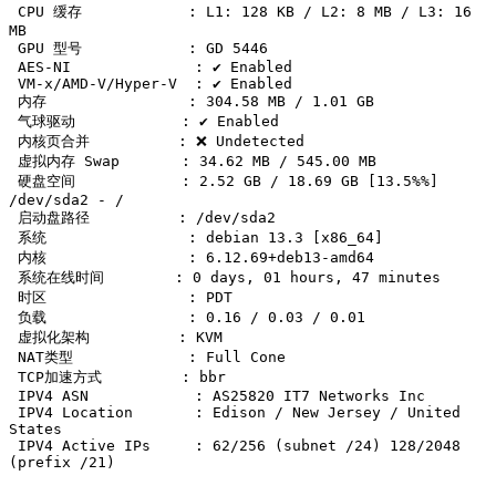
 CPU 缓存            : L1: 128 KB / L2: 8 MB / L3: 16 
MB

 GPU 型号            : GD 5446

 AES-NI              : ✔️ Enabled

 VM-x/AMD-V/Hyper-V  : ✔️ Enabled

 内存                : 304.58 MB / 1.01 GB

 气球驱动            : ✔️ Enabled

 内核页合并          : ❌ Undetected

 虚拟内存 Swap       : 34.62 MB / 545.00 MB

 硬盘空间            : 2.52 GB / 18.69 GB [13.5%%] 
/dev/sda2 - /

 启动盘路径          : /dev/sda2

 系统                : debian 13.3 [x86_64] 

 内核                : 6.12.69+deb13-amd64

 系统在线时间        : 0 days, 01 hours, 47 minutes

 时区                : PDT

 负载                : 0.16 / 0.03 / 0.01

 虚拟化架构          : KVM

 NAT类型             : Full Cone

 TCP加速方式         : bbr

 IPV4 ASN            : AS25820 IT7 Networks Inc

 IPV4 Location       : Edison / New Jersey / United 
States

 IPV4 Active IPs     : 62/256 (subnet /24) 128/2048 
(prefix /21)