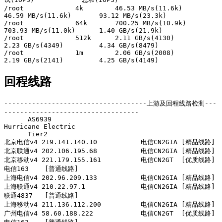
/root             4k        46.53 MB/s(11.6k)       
46.59 MB/s(11.6k)       93.12 MB/s(23.3k)      

/root             64k       700.25 MB/s(10.9k)      
703.93 MB/s(11.0k)      1.40 GB/s(21.9k)       

/root             512k      2.11 GB/s(4130)         
2.23 GB/s(4349)         4.34 GB/s(8479)        

/root             1m        2.06 GB/s(2008)         
2.19 GB/s(2141)         4.25 GB/s(4149)     
回程线路
------------------------------------上游及回程线路检测---
----------------------------------

      AS6939      

Hurricane Electric

      Tier2       

北京电信v4 219.141.140.10           电信CN2GIA [精品线路] 

北京联通v4 202.106.195.68           电信CN2GIA [精品线路] 

北京移动v4 221.179.155.161          电信CN2GT  [优质线路] 
电信163    [普通线路] 

上海电信v4 202.96.209.133           电信CN2GIA [精品线路] 

上海联通v4 210.22.97.1              电信CN2GIA [精品线路] 
联通4837   [普通线路] 

上海移动v4 211.136.112.200          电信CN2GIA [精品线路] 

广州电信v4 58.60.188.222            电信CN2GT  [优质线路] 