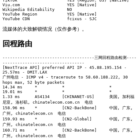
TikTok                    YES (Region: US) [Native]

Viu.com                   YES [Native]

Wikipedia Editability     NO

YouTube Region            YES [Native]

YouTube CDN               fcixus - SJC
流媒体的大致解锁情况（仅作参考）。
回程路由
-------------------------------------三网回程路由检测----
---------------------------------

[NextTrace API] preferred API IP - 45.88.195.154 - 
25.57ms - DMIT.LAX

广州电信 - ICMP v4 - traceroute to 58.60.188.222, 30 
hops max, 52 byte packets

14.34 ms     *          *                  *

19.01 ms     *          *                  *

1.33 ms      AS4134     [CHINANET-US]      美国, 加利福
尼亚, 洛杉矶, chinatelecom.com.cn  电信

158.96 ms    *          [CN2-BackBone]     中国, 广东, 
广州, chinatelecom.cn  电信

159.93 ms    *          [CN2-Global]       中国, 广东, 
广州, chinatelecom.cn  电信

160.71 ms    *          [CN2-BackBone]     中国, 广东, 
广州, chinatelecom.cn  电信
