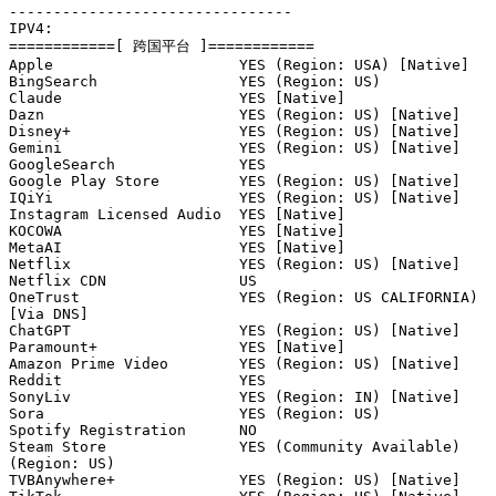
--------------------------------

IPV4:

============[ 跨国平台 ]============

Apple                     YES (Region: USA) [Native]

BingSearch                YES (Region: US)

Claude                    YES [Native]

Dazn                      YES (Region: US) [Native]

Disney+                   YES (Region: US) [Native]

Gemini                    YES (Region: US) [Native]

GoogleSearch              YES

Google Play Store         YES (Region: US) [Native]

IQiYi                     YES (Region: US) [Native]

Instagram Licensed Audio  YES [Native]

KOCOWA                    YES [Native]

MetaAI                    YES [Native]

Netflix                   YES (Region: US) [Native]

Netflix CDN               US

OneTrust                  YES (Region: US CALIFORNIA) 
[Via DNS]

ChatGPT                   YES (Region: US) [Native]

Paramount+                YES [Native]

Amazon Prime Video        YES (Region: US) [Native]

Reddit                    YES

SonyLiv                   YES (Region: IN) [Native]

Sora                      YES (Region: US)

Spotify Registration      NO

Steam Store               YES (Community Available) 
(Region: US)

TVBAnywhere+              YES (Region: US) [Native]
