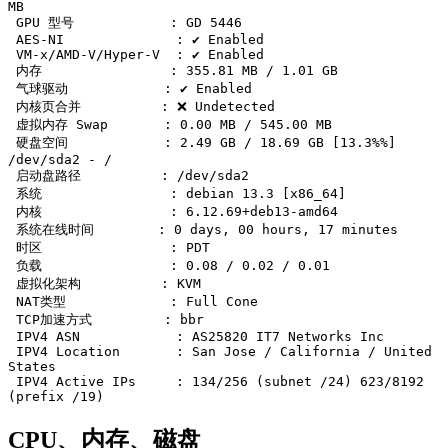
MB

 GPU 型号            : GD 5446

 AES-NI              : ✔️ Enabled

 VM-x/AMD-V/Hyper-V  : ✔️ Enabled

 内存                : 355.81 MB / 1.01 GB

 气球驱动            : ✔️ Enabled

 内核页合并          : ❌ Undetected

 虚拟内存 Swap       : 0.00 MB / 545.00 MB

 硬盘空间            : 2.49 GB / 18.69 GB [13.3%%] 
/dev/sda2 - /

 启动盘路径          : /dev/sda2

 系统                : debian 13.3 [x86_64] 

 内核                : 6.12.69+deb13-amd64

 系统在线时间        : 0 days, 00 hours, 17 minutes

 时区                : PDT

 负载                : 0.08 / 0.02 / 0.01

 虚拟化架构          : KVM

 NAT类型             : Full Cone

 TCP加速方式         : bbr

 IPV4 ASN            : AS25820 IT7 Networks Inc

 IPV4 Location       : San Jose / California / United 
States

 IPV4 Active IPs     : 134/256 (subnet /24) 623/8192 
(prefix /19)
CPU、内存、磁盘