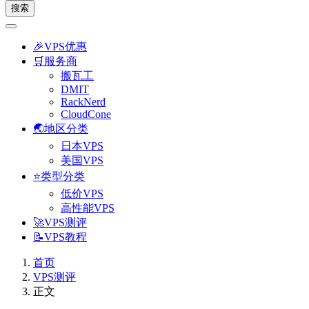
搜索
🎉VPS优惠
🛒服务商
搬瓦工
DMIT
RackNerd
CloudCone
🌏地区分类
日本VPS
美国VPS
⭐类型分类
低价VPS
高性能VPS
🚀VPS测评
📝VPS教程
首页
VPS测评
正文