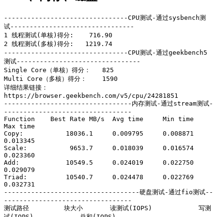
--------------------------------CPU测试-通过sysbench测
试--------------------------------

1 线程测试(单核)得分:    716.90

2 线程测试(多核)得分:   1219.74

--------------------------------CPU测试-通过geekbench5
测试--------------------------------

Single Core（单核）得分：   825

Multi Core（多核）得分：    1590

详细结果链接：
https://browser.geekbench.com/v5/cpu/24281851

---------------------------------内存测试-通过stream测试-
---------------------------------

Function    Best Rate MB/s  Avg time     Min time     
Max time

Copy:           18036.1     0.009795     0.008871     
0.013345

Scale:           9653.7     0.018039     0.016574     
0.023360

Add:            10549.5     0.024019     0.022750     
0.029079

Triad:          10540.7     0.024478     0.022769     
0.032731

-----------------------------------硬盘测试-通过fio测试--
---------------------------------

测试路径         块大小       读测试(IOPS)            写测
试(IOPS)            总和(IOPS)            
