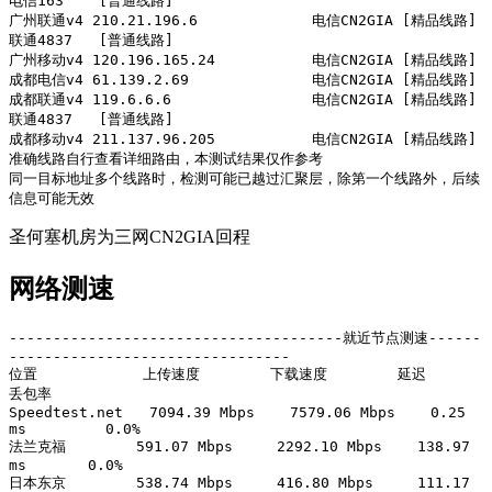
电信163    [普通线路] 

广州联通v4 210.21.196.6             电信CN2GIA [精品线路] 
联通4837   [普通线路] 

广州移动v4 120.196.165.24           电信CN2GIA [精品线路] 

成都电信v4 61.139.2.69              电信CN2GIA [精品线路] 

成都联通v4 119.6.6.6                电信CN2GIA [精品线路] 
联通4837   [普通线路] 

成都移动v4 211.137.96.205           电信CN2GIA [精品线路] 

准确线路自行查看详细路由，本测试结果仅作参考

同一目标地址多个线路时，检测可能已越过汇聚层，除第一个线路外，后续
信息可能无效
圣何塞机房为三网CN2GIA回程
网络测速
--------------------------------------就近节点测速------
--------------------------------

位置            上传速度        下载速度        延迟            
丢包率          

Speedtest.net   7094.39 Mbps    7579.06 Mbps    0.25 
ms         0.0%            

法兰克福        591.07 Mbps     2292.10 Mbps    138.97 
ms       0.0%            

日本东京        538.74 Mbps     416.80 Mbps     111.17 