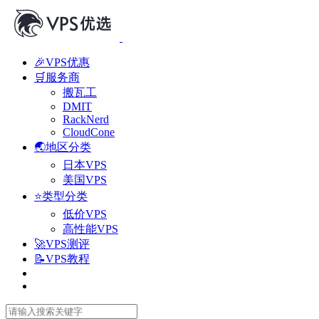
🎉VPS优惠
🛒服务商
搬瓦工
DMIT
RackNerd
CloudCone
🌏地区分类
日本VPS
美国VPS
⭐类型分类
低价VPS
高性能VPS
🚀VPS测评
📝VPS教程