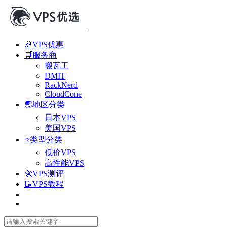
🎉VPS优惠
🛒服务商
搬瓦工
DMIT
RackNerd
CloudCone
🌏地区分类
日本VPS
美国VPS
⭐类型分类
低价VPS
高性能VPS
🚀VPS测评
📝VPS教程