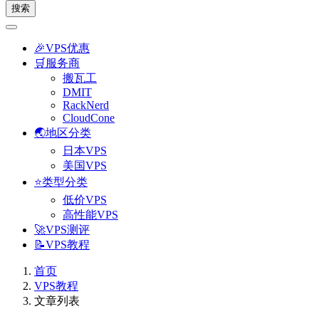
搜索
🎉VPS优惠
🛒服务商
搬瓦工
DMIT
RackNerd
CloudCone
🌏地区分类
日本VPS
美国VPS
⭐类型分类
低价VPS
高性能VPS
🚀VPS测评
📝VPS教程
首页
VPS教程
文章列表