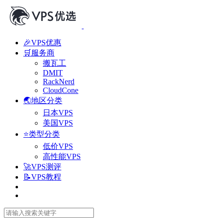
🎉VPS优惠
🛒服务商
搬瓦工
DMIT
RackNerd
CloudCone
🌏地区分类
日本VPS
美国VPS
⭐类型分类
低价VPS
高性能VPS
🚀VPS测评
📝VPS教程