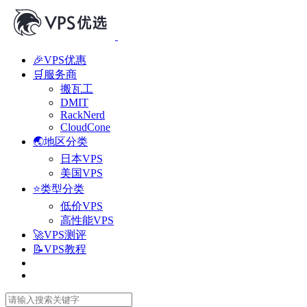
🎉VPS优惠
🛒服务商
搬瓦工
DMIT
RackNerd
CloudCone
🌏地区分类
日本VPS
美国VPS
⭐类型分类
低价VPS
高性能VPS
🚀VPS测评
📝VPS教程