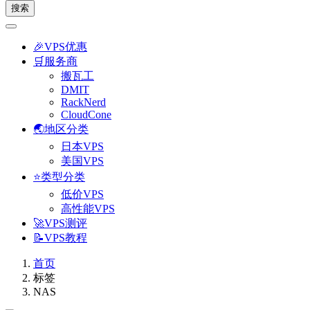
搜索
🎉VPS优惠
🛒服务商
搬瓦工
DMIT
RackNerd
CloudCone
🌏地区分类
日本VPS
美国VPS
⭐类型分类
低价VPS
高性能VPS
🚀VPS测评
📝VPS教程
首页
标签
NAS