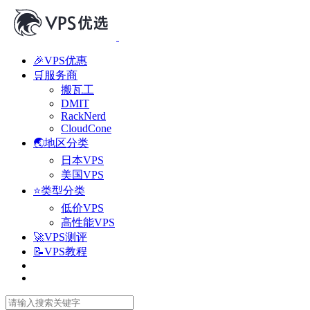
🎉VPS优惠
🛒服务商
搬瓦工
DMIT
RackNerd
CloudCone
🌏地区分类
日本VPS
美国VPS
⭐类型分类
低价VPS
高性能VPS
🚀VPS测评
📝VPS教程