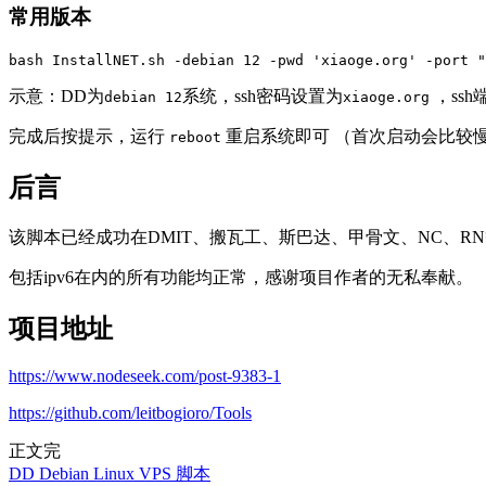
常用版本
bash InstallNET.sh -debian 12 -pwd 'xiaoge.org' -port "
示意：DD为
系统，ssh密码设置为
，ss
debian 12
xiaoge.org
完成后按提示，运行
重启系统即可 （首次启动会比较
reboot
后言
该脚本已经成功在DMIT、搬瓦工、斯巴达、甲骨文、NC、RN等
包括ipv6在内的所有功能均正常，感谢项目作者的无私奉献。
项目地址
https://www.nodeseek.com/post-9383-1
https://github.com/leitbogioro/Tools
正文完
DD
Debian
Linux
VPS
脚本