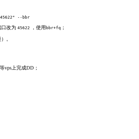
45622" --bbr
h端口改为
，使用
；
45622
bbr+fq
慢）。
vps上完成DD；