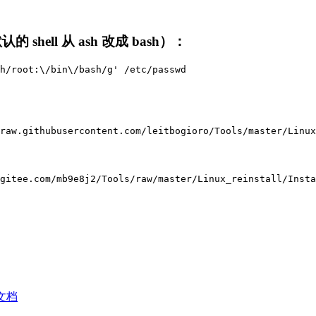
的 shell 从 ash 改成 bash）：
h/root:\/bin\/bash/g' /etc/passwd
raw.githubusercontent.com/leitbogioro/Tools/master/Linu
gitee.com/mb9e8j2/Tools/raw/master/Linux_reinstall/Inst
文档