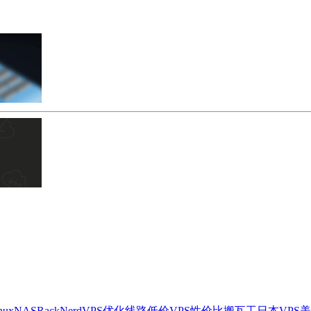
nux
NAS
RackNerd
VPS
优化线路
低价VPS
性价比
搬瓦工
日本VPS
美