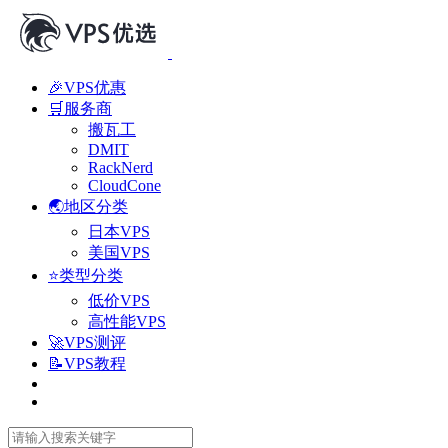
🎉VPS优惠
🛒服务商
搬瓦工
DMIT
RackNerd
CloudCone
🌏地区分类
日本VPS
美国VPS
⭐类型分类
低价VPS
高性能VPS
🚀VPS测评
📝VPS教程