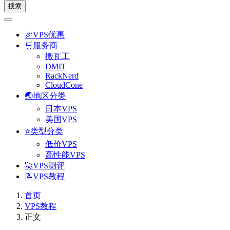
搜索
🎉VPS优惠
🛒服务商
搬瓦工
DMIT
RackNerd
CloudCone
🌏地区分类
日本VPS
美国VPS
⭐类型分类
低价VPS
高性能VPS
🚀VPS测评
📝VPS教程
首页
VPS教程
正文