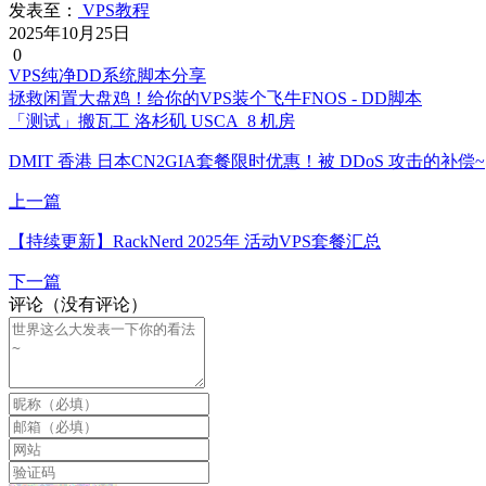
发表至：
VPS教程
2025年10月25日
0
VPS纯净DD系统脚本分享
拯救闲置大盘鸡！给你的VPS装个飞牛FNOS - DD脚本
「测试」搬瓦工 洛杉矶 USCA_8 机房
DMIT 香港 日本CN2GIA套餐限时优惠！被 DDoS 攻击的补偿~
上一篇
【持续更新】RackNerd 2025年 活动VPS套餐汇总
下一篇
评论（没有评论）