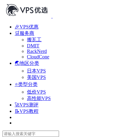
🎉VPS优惠
🛒服务商
搬瓦工
DMIT
RackNerd
CloudCone
🌏地区分类
日本VPS
美国VPS
⭐类型分类
低价VPS
高性能VPS
🚀VPS测评
📝VPS教程