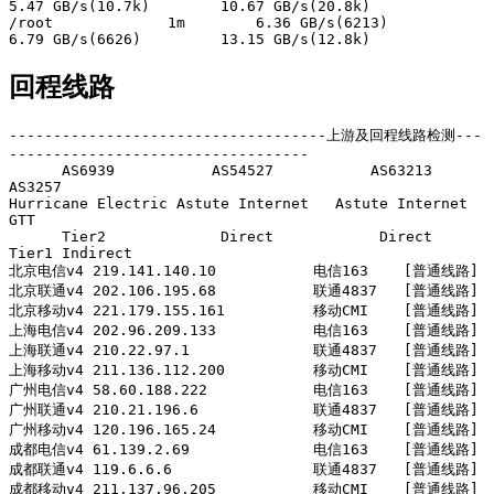
5.47 GB/s(10.7k)        10.67 GB/s(20.8k)      

/root             1m        6.36 GB/s(6213)         
回程线路
------------------------------------上游及回程线路检测---
----------------------------------

      AS6939           AS54527           AS63213            
AS3257      

Hurricane Electric Astute Internet   Astute Internet         
GTT        

      Tier2             Direct            Direct        
Tier1 Indirect  

北京电信v4 219.141.140.10           电信163    [普通线路] 

北京联通v4 202.106.195.68           联通4837   [普通线路] 

北京移动v4 221.179.155.161          移动CMI    [普通线路] 

上海电信v4 202.96.209.133           电信163    [普通线路] 

上海联通v4 210.22.97.1              联通4837   [普通线路] 

上海移动v4 211.136.112.200          移动CMI    [普通线路] 

广州电信v4 58.60.188.222            电信163    [普通线路] 

广州联通v4 210.21.196.6             联通4837   [普通线路] 

广州移动v4 120.196.165.24           移动CMI    [普通线路] 

成都电信v4 61.139.2.69              电信163    [普通线路] 

成都联通v4 119.6.6.6                联通4837   [普通线路] 

成都移动v4 211.137.96.205           移动CMI    [普通线路] 