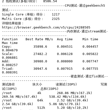
2 线程测试(多核)得分:   8586.54

--------------------------------CPU测试-通过geekbench5
测试--------------------------------

Single Core（单核）得分：   1217

Multi Core（多核）得分：    2325

详细结果链接：
https://browser.geekbench.com/v5/cpu/24288505

---------------------------------内存测试-通过stream测试-
---------------------------------

Function    Best Rate MB/s  Avg time     Min time     
Max time

Copy:           35898.6     0.004531     0.004457     
0.004679

Scale:          27482.2     0.006128     0.005822     
0.006881

Add:            30980.0     0.008000     0.007747     
0.008257

Triad:          30947.6     0.007915     0.007755     
0.008391

-----------------------------------硬盘测试-通过fio测试--
---------------------------------

测试路径         块大小       读测试(IOPS)            写测
试(IOPS)            总和(IOPS)            

/root             4k        268.86 MB/s(67.2k)      
269.56 MB/s(67.4k)      538.42 MB/s(134.6k)    

/root             64k       2.52 GB/s(39.4k)        
2.54 GB/s(39.6k)        5.06 GB/s(79.1k)       

/root             512k      5.20 GB/s(10.2k)        