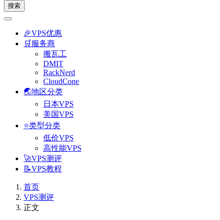
搜索
🎉VPS优惠
🛒服务商
搬瓦工
DMIT
RackNerd
CloudCone
🌏地区分类
日本VPS
美国VPS
⭐类型分类
低价VPS
高性能VPS
🚀VPS测评
📝VPS教程
首页
VPS测评
正文