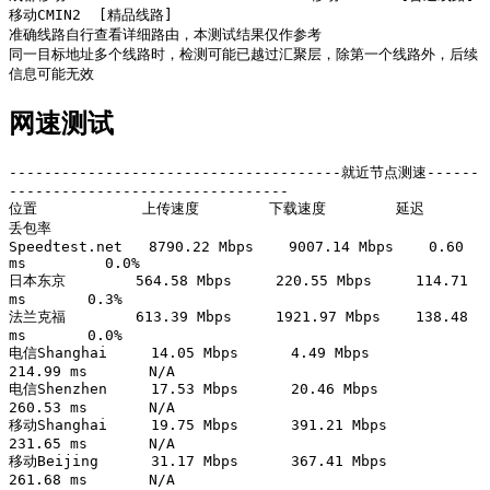
移动CMIN2  [精品线路] 

准确线路自行查看详细路由，本测试结果仅作参考

同一目标地址多个线路时，检测可能已越过汇聚层，除第一个线路外，后续
网速测试
--------------------------------------就近节点测速------
--------------------------------

位置            上传速度        下载速度        延迟            
丢包率          

Speedtest.net   8790.22 Mbps    9007.14 Mbps    0.60 
ms         0.0%            

日本东京        564.58 Mbps     220.55 Mbps     114.71 
ms       0.3%            

法兰克福        613.39 Mbps     1921.97 Mbps    138.48 
ms       0.0%            

电信Shanghai     14.05 Mbps      4.49 Mbps       
214.99 ms       N/A             

电信Shenzhen     17.53 Mbps      20.46 Mbps      
260.53 ms       N/A             

移动Shanghai     19.75 Mbps      391.21 Mbps     
231.65 ms       N/A             

移动Beijing      31.17 Mbps      367.41 Mbps     