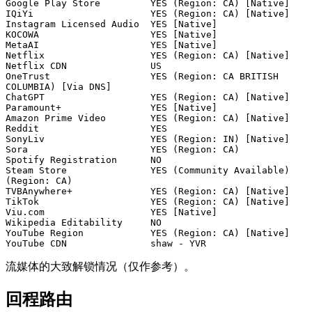
Google Play Store         YES (Region: CA) [Native]

IQiYi                     YES (Region: CA) [Native]

Instagram Licensed Audio  YES [Native]

KOCOWA                    YES [Native]

MetaAI                    YES [Native]

Netflix                   YES (Region: CA) [Native]

Netflix CDN               US

OneTrust                  YES (Region: CA BRITISH 
COLUMBIA) [Via DNS]

ChatGPT                   YES (Region: CA) [Native]

Paramount+                YES [Native]

Amazon Prime Video        YES (Region: CA) [Native]

Reddit                    YES

SonyLiv                   YES (Region: IN) [Native]

Sora                      YES (Region: CA)

Spotify Registration      NO

Steam Store               YES (Community Available) 
(Region: CA)

TVBAnywhere+              YES (Region: CA) [Native]

TikTok                    YES (Region: CA) [Native]

Viu.com                   YES [Native]

Wikipedia Editability     NO

YouTube Region            YES (Region: CA) [Native]

流媒体的大致解锁情况（仅作参考）。
回程路由