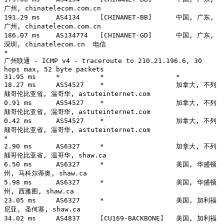
广州, chinatelecom.com.cn 

191.29 ms    AS4134     [CHINANET-BB]      中国, 广东, 
广州, chinatelecom.com.cn 

186.07 ms    AS134774   [CHINANET-GD]      中国, 广东, 
深圳, chinatelecom.cn  电信

*

广州联通 - ICMP v4 - traceroute to 210.21.196.6, 30 
hops max, 52 byte packets

31.95 ms     *          *                  *

18.27 ms     AS54527    *                  加拿大, 不列
颠哥伦比亚省, 温哥华, astuteinternet.com 

0.91 ms      AS54527    *                  加拿大, 不列
颠哥伦比亚省, 温哥华, astuteinternet.com 

0.42 ms      AS54527    *                  加拿大, 不列
颠哥伦比亚省, 温哥华, astuteinternet.com 

*

2.90 ms      AS6327     *                  加拿大, 不列
颠哥伦比亚省, 温哥华, shaw.ca 

6.50 ms      AS6327     *                  美国, 华盛顿
州, 马科尔蒂奥, shaw.ca 

5.98 ms      AS6327     *                  美国, 华盛顿
州, 西雅图, shaw.ca 

23.05 ms     AS6327     *                  美国, 加利福
尼亚, 圣何塞, shaw.ca 

34.02 ms     AS4837     [CU169-BACKBONE]   美国, 加利福